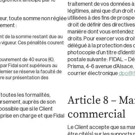
traitement de vos données à
légitimes, ainsi que d’un dro
utilisées à des fins de pros
eur, toute somme non réglée
droit de définir des directive
sement :
manière dont vous entendez 
ant de la somme restant due au
droits. Pour exercer vos droi
en vigueur. Ces pénalités courent
délégué à la protection des
photocopie d’un titre d’ident
postale suivante : FIDAL – D
couvrement de 40 euros (€).
par Fidal sont supérieurs au
Prisma, 4-6 avenue d’Alsace
ernier se réserve la faculté de
courrier électronique
dpo@f
e sur présentation des
er toutes les formalités,
Article 8 – M
ursement, auprès de son
ssible que si le Client
commercial
prise en charge et que Fidal
Le Client accepte que sa ma
être cité(s) sur les supports