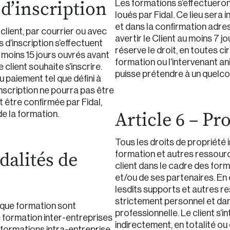
 d’inscription
Les formations s’effectueront
loués par Fidal. Ce lieu sera i
et dans la confirmation adres
 client, par courrier ou avec
avertir le Client au moins 7 j
d’inscription s’effectuent
réserve le droit, en toutes ci
au moins 15 jours ouvrés avant
formation ou l’intervenant an
 client souhaite s’inscrire.
puisse prétendre à un que
 paiement tel que défini à
’inscription ne pourra pas être
 être confirmée par Fidal,
de la formation.
Article 6 – Pr
Tous les droits de propriété 
dalités de
formation et autres ressour
client dans le cadre des form
et/ou de ses partenaires. En 
lesdits supports et autres 
strictement personnel et dan
aque formation sont
professionnelle. Le client s’i
ne formation inter-entreprises
indirectement, en totalité ou 
 formations intra-entreprise.