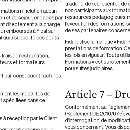
traduire, de représenter, de 
non participants aux formati
rmations n’inclut en aucun
ressources pédagogiques, mis
on et de séjour, engagés par
l’exécution des formations, sa
tant directement à la charge
de ses partenaires concerné
 ou remboursés à Fidal sur
dal qui a supporté ces coûts
Fidal utilise la marque « Fida
prestations de formation. C
les lois en vigueur. Toute uti
 frais de restauration,
Formations » est strictement i
teurs et formateurs
poursuites judiciaires.
ront par conséquent facturés
Article 7 – Dro
ement les modalités de
t spécifiées dans ce
Conformément au Règlement 
(Règlement UE 2016/676), vou
 à réception par le Client.
d’interrogation, de modificati
vous concernent. Vous dispos
glement anticipé par le