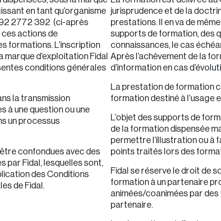
agissant en tant qu’organisme
jurisprudence et de la doctrin
11 92 2772 392 (ci-après
prestations. Il en va de mêm
e ces actions de
supports de formation, des 
s formations. L’inscription
connaissances, le cas échéan
a marque d’exploitation Fidal
Après l’achèvement de la form
entes conditions générales
d’information en cas d’évoluti
La prestation de formation c
ns la transmission
formation destiné à l’usage e
es à une question ou une
L’objet des supports de form
ns un processus
de la formation dispensée mai
permettre l’illustration ou à 
 être confondues avec des
points traités lors des forma
s par Fidal, lesquelles sont,
Fidal se réserve le droit de 
plication des Conditions
formation à un partenaire pr
les de Fidal.
animées/coanimées par des 
partenaire.