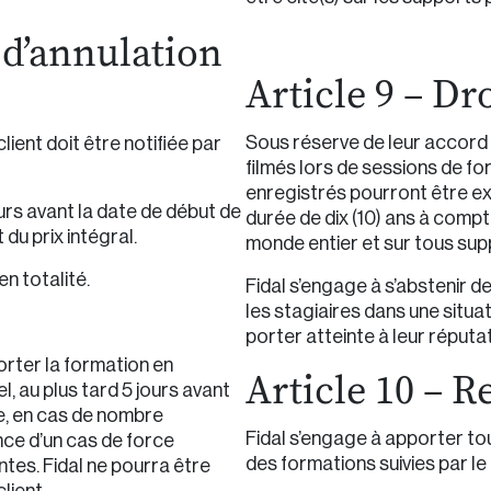
 d’annulation
Article 9 – Dr
Sous réserve de leur accord i
lient doit être notifiée par
filmés lors de sessions de fo
enregistrés pourront être exp
ours avant la date de début de
durée de dix (10) ans à compt
du prix intégral.
monde entier et sur tous su
n totalité.
Fidal s’engage à s’abstenir 
les stagiaires dans une situ
porter atteinte à leur réputat
porter la formation en
Article 10 – R
l, au plus tard 5 jours avant
e, en cas de nombre
Fidal s’engage à apporter tou
nce d’un cas de force
des formations suivies par le 
entes. Fidal ne pourra être