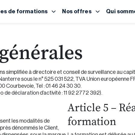
es de formations
Nos offres
Qui somme
 générales
ns simplifiée à directoire et conseil de surveillance au ca
Nanterre sous le n° 525 031 522, TVA Union européenne F
00 Courbevoie, Tel : 01 46 24 30 30.
 de déclaration d’activité : 11 92 2772 392).
Article 5 – Réa
formation
sent les modalités de
-après dénommés le Client,
n dispensées, sous la marque
La formation est délivrée au C