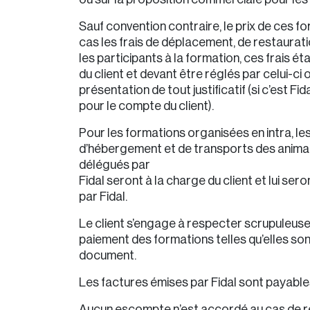
Sauf convention contraire, le prix de ces fo
cas les frais de déplacement, de restaurati
les participants à la formation, ces frais é
du client et devant être réglés par celui-ci
présentation de tout justificatif (si c’est Fi
pour le compte du client).
Pour les formations organisées en intra, les
d’hébergement et de transports des anima
délégués par
Fidal seront à la charge du client et lui se
par Fidal.
Le client s’engage à respecter scrupuleus
paiement des formations telles qu’elles son
document.
Les factures émises par Fidal sont payables
Aucun escompte n’est accordé au cas de rè