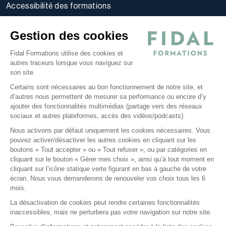
Accessibilité des formations
Règlement intérieur stagiaires
Gestion des cookies
Politique d’utilisation des cookies
Politique de confidentialité
Fidal Formations utilise des cookies et
Conditions générales
autres traceurs lorsque vous naviguez sur
son site.
Nos offres
Certains sont nécessaires au bon fonctionnement de notre site, et
E-learning
d’autres nous permettent de mesurer sa performance ou encore d’y
Formations certifiantes
ajouter des fonctionnalités multimédias (partage vers des réseaux
sociaux et autres plateformes, accès des vidéos/podcasts).
Formations inter-entreprises
Nous activons par défaut uniquement les cookies nécessaires. Vous
Formations intra-entreprises
pouvez activer/désactiver les autres cookies en cliquant sur les
Cycles d'actualité
boutons « Tout accepter » ou « Tout refuser », ou par catégories en
Soyez alerté de nos nouvelles informations
cliquant sur le bouton « Gérer mes choix », ainsi qu’à tout moment en
cliquant sur l’icône statique verte figurant en bas à gauche de votre
Suivez-nous sur Linkedin
écran. Nous vous demanderons de renouveler vos choix tous les 6
mois.
La désactivation de cookies peut rendre certaines fonctionnalités
inaccessibles, mais ne perturbera pas votre navigation sur notre site.