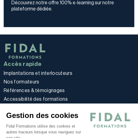
Découvrez notre offre 100% e-learning sur notre
plateforme dédiée.
Accès rapide
Implantations et interlocuteurs
Nos formateurs
Références & témoignages
Accessibilité des formations
Règlement intérieur stagiaires
Gestion des cookies
Politique d’utilisation des cookies
Politique de confidentialité
Fidal Formations utilise des cookies et
autres traceurs lorsque vous naviguez sur
Conditions générales
son site.