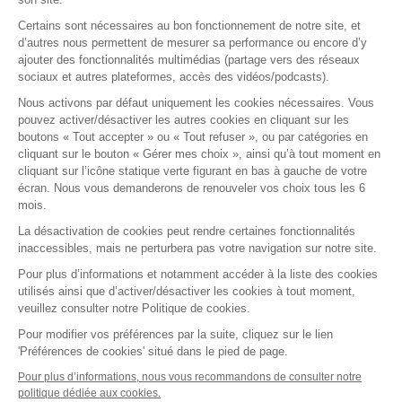
Nos offres
Certains sont nécessaires au bon fonctionnement de notre site, et
E-learning
d’autres nous permettent de mesurer sa performance ou encore d’y
ajouter des fonctionnalités multimédias (partage vers des réseaux
Formations certifiantes
sociaux et autres plateformes, accès des vidéos/podcasts).
Formations inter-entreprises
Nous activons par défaut uniquement les cookies nécessaires. Vous
Formations intra-entreprises
pouvez activer/désactiver les autres cookies en cliquant sur les
Cycles d'actualité
boutons « Tout accepter » ou « Tout refuser », ou par catégories en
cliquant sur le bouton « Gérer mes choix », ainsi qu’à tout moment en
Soyez alerté de nos nouvelles informations
cliquant sur l’icône statique verte figurant en bas à gauche de votre
écran. Nous vous demanderons de renouveler vos choix tous les 6
Suivez-nous sur Linkedin
mois.
La désactivation de cookies peut rendre certaines fonctionnalités
inaccessibles, mais ne perturbera pas votre navigation sur notre site.
Pour plus d’informations et notamment accéder à la liste des cookies
utilisés ainsi que d’activer/désactiver les cookies à tout moment,
veuillez consulter notre Politique de cookies.
2026 Tous droits réservés.
Fidal Formations par Lemon Interactive
Pour modifier vos préférences par la suite, cliquez sur le lien
'Préférences de cookies' situé dans le pied de page.
Gestion des cookies
Mentions légales
Pour plus d’informations, nous vous recommandons de consulter notre
politique dédiée aux cookies.