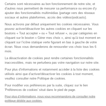
Certains sont nécessaires au bon fonctionnement de notre site, et
E-learning
d’autres nous permettent de mesurer sa performance ou encore d’y
ajouter des fonctionnalités multimédias (partage vers des réseaux
Formations certifiantes
sociaux et autres plateformes, accès des vidéos/podcasts).
Formations inter-entreprises
Nous activons par défaut uniquement les cookies nécessaires. Vous
Formations intra-entreprises
pouvez activer/désactiver les autres cookies en cliquant sur les
Cycles d'actualité
boutons « Tout accepter » ou « Tout refuser », ou par catégories en
cliquant sur le bouton « Gérer mes choix », ainsi qu’à tout moment en
Soyez alerté de nos nouvelles informations
cliquant sur l’icône statique verte figurant en bas à gauche de votre
écran. Nous vous demanderons de renouveler vos choix tous les 6
Suivez-nous sur Linkedin
mois.
La désactivation de cookies peut rendre certaines fonctionnalités
inaccessibles, mais ne perturbera pas votre navigation sur notre site.
Pour plus d’informations et notamment accéder à la liste des cookies
utilisés ainsi que d’activer/désactiver les cookies à tout moment,
veuillez consulter notre Politique de cookies.
2026 Tous droits réservés.
Fidal Formations par Lemon Interactive
Pour modifier vos préférences par la suite, cliquez sur le lien
'Préférences de cookies' situé dans le pied de page.
Gestion des cookies
Mentions légales
Pour plus d’informations, nous vous recommandons de consulter notre
politique dédiée aux cookies.
Accessibilité : partiellement conforme