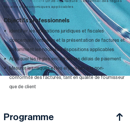
Accueil
>
Droit fiscal
>
DF38 – La facture : l’essentiel des règles
fiscales et économiques applicables
Objectifs professionnels
Identifier les obligations juridiques et fiscales
concernant l’émission et la présentation de factures et
notamment les nouvelles dispositions applicables
Appliquer les règles encadrant les délais de paiement
Mesurer les risques et les enjeux liés à la non-
conformité des factures, tant en qualité de fournisseur
que de client
Programme