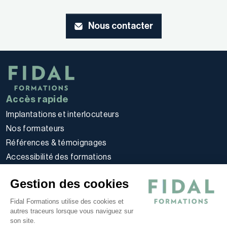
Nous contacter
Accès rapide
Implantations et interlocuteurs
Nos formateurs
Références & témoignages
Accessibilité des formations
Règlement intérieur stagiaires
Gestion des cookies
Politique d’utilisation des cookies
Politique de confidentialité
Fidal Formations utilise des cookies et
autres traceurs lorsque vous naviguez sur
Conditions générales
son site.
Nos offres