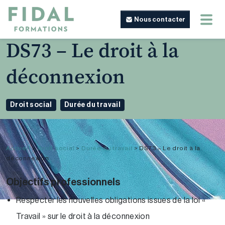
Nous contacter
DS73 – Le droit à la
déconnexion
Droit social
Durée du travail
Accueil
>
Droit social
>
Durée du travail
>
DS73 – Le droit à la
déconnexion
Objectifs professionnels
Respecter les nouvelles obligations issues de la loi «
Travail » sur le droit à la déconnexion