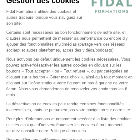
Gestion des cookies
Politique d’utilisation des cookies
Politique de confidentialité
Fidal Formations utilise des cookies et
autres traceurs lorsque vous naviguez sur
Conditions générales
son site.
Nos offres
Certains sont nécessaires au bon fonctionnement de notre site, et
E-learning
d’autres nous permettent de mesurer sa performance ou encore d’y
ajouter des fonctionnalités multimédias (partage vers des réseaux
Formations certifiantes
sociaux et autres plateformes, accès des vidéos/podcasts).
Formations inter-entreprises
Nous activons par défaut uniquement les cookies nécessaires. Vous
Formations intra-entreprises
pouvez activer/désactiver les autres cookies en cliquant sur les
Cycles d'actualité
boutons « Tout accepter » ou « Tout refuser », ou par catégories en
cliquant sur le bouton « Gérer mes choix », ainsi qu’à tout moment en
Soyez alerté de nos nouvelles informations
cliquant sur l’icône statique verte figurant en bas à gauche de votre
écran. Nous vous demanderons de renouveler vos choix tous les 6
Suivez-nous sur Linkedin
mois.
La désactivation de cookies peut rendre certaines fonctionnalités
inaccessibles, mais ne perturbera pas votre navigation sur notre site.
Pour plus d’informations et notamment accéder à la liste des cookies
utilisés ainsi que d’activer/désactiver les cookies à tout moment,
veuillez consulter notre Politique de cookies.
2026 Tous droits réservés.
Fidal Formations par Lemon Interactive
Pour modifier vos préférences par la suite, cliquez sur le lien