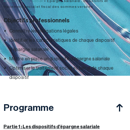
Accueil
>
Droit social
>
Epargne salariale : dispositifs et
traitement social et fiscal des sommes versées
Objectifs professionnels
Connaître les obligations légales
Identifier les caractéristiques de chaque dispositif
d’épargne salariale
Mettre en place un dispositif d’épargne salariale
Optimiser le traitement social et fiscal de chaque
dispositif
Programme
Partie 1 : Les dispositifs d’épargne salariale