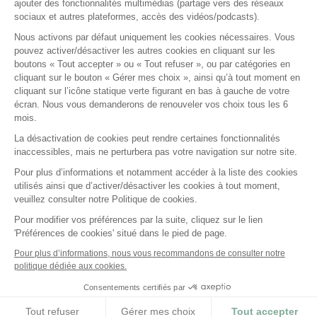
ajouter des fonctionnalités multimédias (partage vers des réseaux
Formations certifiantes
sociaux et autres plateformes, accès des vidéos/podcasts).
Formations inter-entreprises
Nous activons par défaut uniquement les cookies nécessaires. Vous
Formations intra-entreprises
pouvez activer/désactiver les autres cookies en cliquant sur les
Cycles d'actualité
boutons « Tout accepter » ou « Tout refuser », ou par catégories en
cliquant sur le bouton « Gérer mes choix », ainsi qu’à tout moment en
Soyez alerté de nos nouvelles informations
cliquant sur l’icône statique verte figurant en bas à gauche de votre
écran. Nous vous demanderons de renouveler vos choix tous les 6
Suivez-nous sur Linkedin
mois.
La désactivation de cookies peut rendre certaines fonctionnalités
inaccessibles, mais ne perturbera pas votre navigation sur notre site.
Pour plus d’informations et notamment accéder à la liste des cookies
utilisés ainsi que d’activer/désactiver les cookies à tout moment,
veuillez consulter notre Politique de cookies.
2026 Tous droits réservés.
Fidal Formations par Lemon Interactive
Pour modifier vos préférences par la suite, cliquez sur le lien
'Préférences de cookies' situé dans le pied de page.
Gestion des cookies
Mentions légales
Pour plus d’informations, nous vous recommandons de consulter notre
politique dédiée aux cookies.
Accessibilité : partiellement conforme
Consentements certifiés par
Tout refuser
Gérer mes choix
Tout accepter