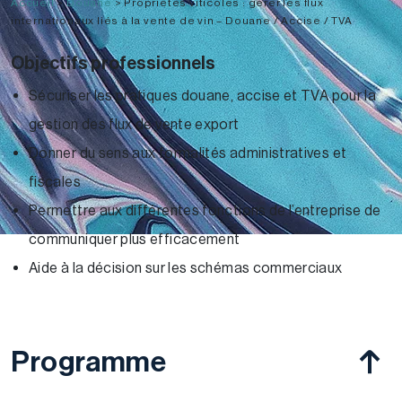
Accueil
>
Douane
>
Propriétés viticoles : gérer les flux
internationaux liés à la vente de vin – Douane / Accise / TVA
Objectifs professionnels
Sécuriser les pratiques douane, accise et TVA pour la
gestion des flux de vente export
Donner du sens aux formalités administratives et
fiscales
Permettre aux différentes fonctions de l’entreprise de
communiquer plus efficacement
Aide à la décision sur les schémas commerciaux
Programme