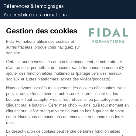
Références & témoignages
Accessibilité des formations
Règlement intérieur stagiaires
Gestion des cookies
Politique d’utilisation des cookies
Politique de confidentialité
Fidal Formations utilise des cookies et
autres traceurs lorsque vous naviguez sur
Conditions générales
son site.
Nos offres
Certains sont nécessaires au bon fonctionnement de notre site, et
E-learning
d’autres nous permettent de mesurer sa performance ou encore d’y
ajouter des fonctionnalités multimédias (partage vers des réseaux
Formations certifiantes
sociaux et autres plateformes, accès des vidéos/podcasts).
Formations inter-entreprises
Nous activons par défaut uniquement les cookies nécessaires. Vous
Formations intra-entreprises
pouvez activer/désactiver les autres cookies en cliquant sur les
Cycles d'actualité
boutons « Tout accepter » ou « Tout refuser », ou par catégories en
cliquant sur le bouton « Gérer mes choix », ainsi qu’à tout moment en
Soyez alerté de nos nouvelles informations
cliquant sur l’icône statique verte figurant en bas à gauche de votre
écran. Nous vous demanderons de renouveler vos choix tous les 6
Suivez-nous sur Linkedin
mois.
La désactivation de cookies peut rendre certaines fonctionnalités