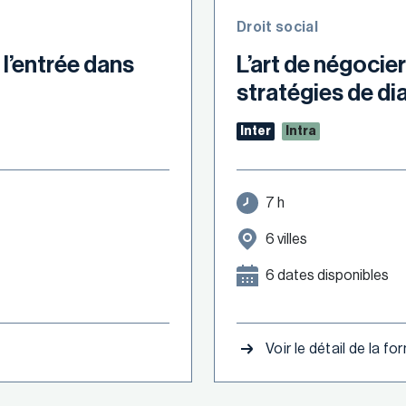
Droit social
 l’entrée dans
L’art de négocier
stratégies de di
Inter
Intra
7 h
6 villes
6 dates disponibles
Voir le détail de la f