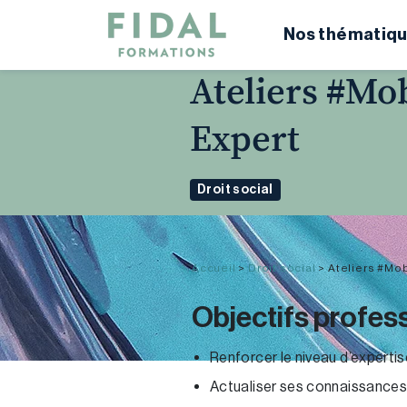
Nos thématiqu
Ateliers #Mob
Expert
Droit social
Accueil
>
Droit social
>
Ateliers #Mob
Objectifs profes
Renforcer le niveau d’expertis
Actualiser ses connaissances 