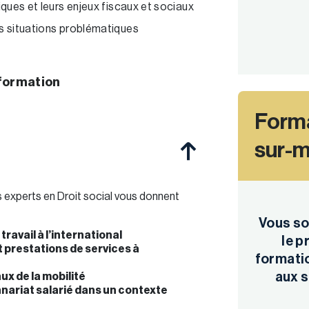
fiques et leurs enjeux fiscaux et sociaux
es situations problématiques
 formation
Forma
sur-
 experts en Droit social vous donnent
Vous so
avail à l’international
le 
t prestations de services à
formatio
aux s
x de la mobilité
nnariat salarié dans un contexte