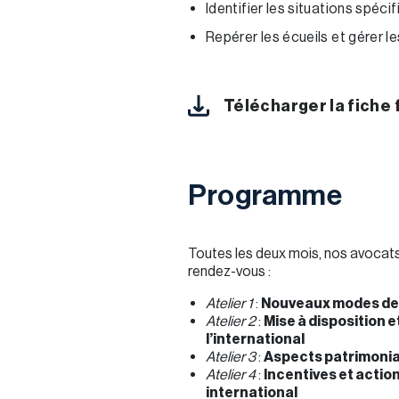
Identifier les situations spéci
Repérer les écueils et gérer l
Télécharger la fiche
Programme
Toutes les deux mois, nos avocats
rendez-vous :
Atelier 1
:
Nouveaux modes de tr
Atelier 2
:
Mise à disposition e
l’international
Atelier 3
:
Aspects patrimoniau
Atelier 4
:
Incentives et actio
international