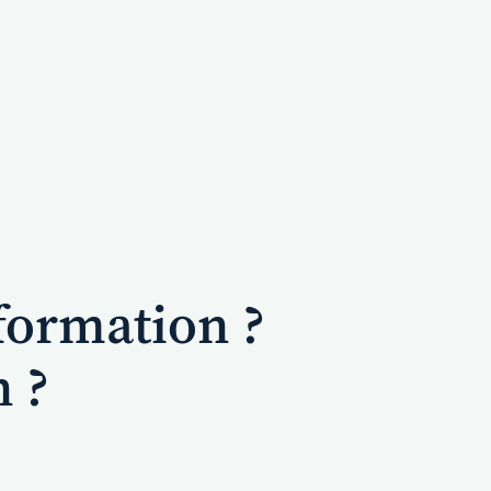
formation ?
n ?