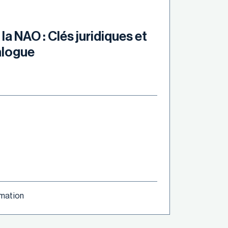
 la NAO : Clés juridiques et
alogue
ormation