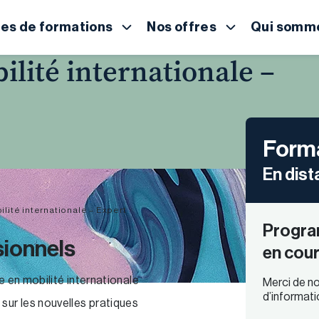
es de formations
Nos offres
Qui somme
ilité internationale –
Forma
En dist
ilité internationale – Expert
Progra
sionnels
en cour
e en mobilité internationale
Merci de no
d’informati
sur les nouvelles pratiques