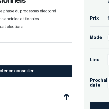
sionnels
ue phase du processus électoral
Prix
ns sociales et fiscales
post élections
Mode
Lieu
ter ce conseiller
Prochai
date