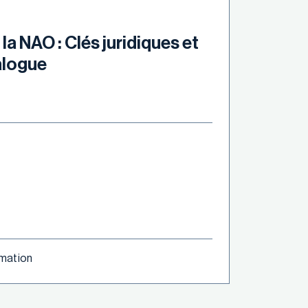
 la NAO : Clés juridiques et
alogue
ormation