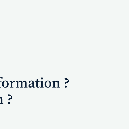
formation ?
n ?