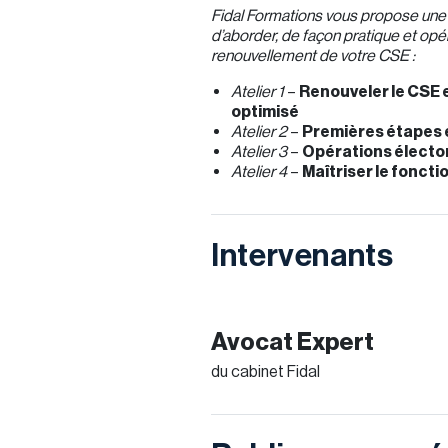
Fidal Formations vous propose une s
d’aborder, de façon pratique et opé
renouvellement de votre CSE :
Atelier 1
–
Renouveler le CSE e
optimisé
Atelier 2
–
Premières étapes é
Atelier 3
–
Opérations électora
Atelier 4
–
Maîtriser le fonct
Intervenants
Avocat Expert
du cabinet Fidal