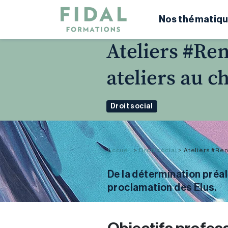
Nos thématiqu
Ateliers #Re
ateliers au c
Droit social
Accueil
>
Droit social
>
Ateliers #Re
De la détermination préal
proclamation des Elus.