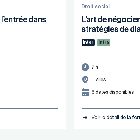
Droit social
 l’entrée dans
L’art de négocier
stratégies de di
Inter
Intra
7 h
6 villes
6 dates disponibles
Voir le détail de la f