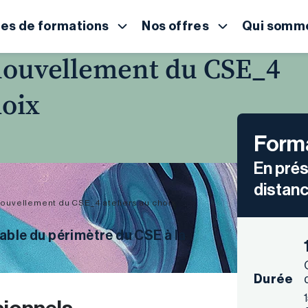
es de formations
Nos offres
Qui somme
nouvellement du CSE_4
hoix
Forma
En prés
distanc
nouvellement du CSE_4 ateliers au choix
able du périmètre du CSE à la
Durée