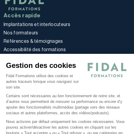
Accès rapide
Implantations et interlocuteurs
Nos formateurs
Références & témoignages
Accessibilité des formations
Règlement intérieur stagiaires
Gestion des cookies
Politique d’utilisation des cookies
Politique de confidentialité
Fidal Formations utilise des cookies et
autres traceurs lorsque vous naviguez sur
Conditions générales
son site.
Nos offres
Certains sont nécessaires au bon fonctionnement de notre site, et
E-learning
d’autres nous permettent de mesurer sa performance ou encore d’y
ajouter des fonctionnalités multimédias (partage vers des réseaux
Formations certifiantes
sociaux et autres plateformes, accès des vidéos/podcasts).
Formations inter-entreprises
Nous activons par défaut uniquement les cookies nécessaires. Vous
Formations intra-entreprises
pouvez activer/désactiver les autres cookies en cliquant sur les
Cycles d'actualité
boutons « Tout accepter » ou « Tout refuser », ou par catégories en