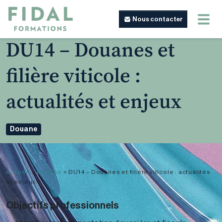
Nous contacter
DU14 – Douanes et
filière viticole :
actualités et enjeux
Douane
Accueil
>
Douane
>
DU14 – Douanes et filière viticole : actualités
et enjeux
Objectifs professionnels