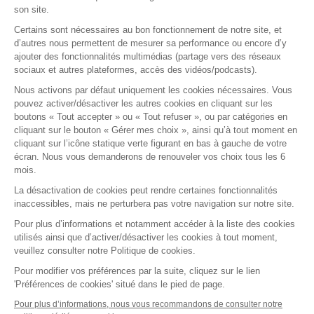
son site.
Nos offres
Certains sont nécessaires au bon fonctionnement de notre site, et
E-learning
d’autres nous permettent de mesurer sa performance ou encore d’y
ajouter des fonctionnalités multimédias (partage vers des réseaux
Formations certifiantes
sociaux et autres plateformes, accès des vidéos/podcasts).
Formations inter-entreprises
Nous activons par défaut uniquement les cookies nécessaires. Vous
Formations intra-entreprises
pouvez activer/désactiver les autres cookies en cliquant sur les
Cycles d'actualité
boutons « Tout accepter » ou « Tout refuser », ou par catégories en
cliquant sur le bouton « Gérer mes choix », ainsi qu’à tout moment en
Soyez alerté de nos nouvelles informations
cliquant sur l’icône statique verte figurant en bas à gauche de votre
écran. Nous vous demanderons de renouveler vos choix tous les 6
Suivez-nous sur Linkedin
mois.
La désactivation de cookies peut rendre certaines fonctionnalités
inaccessibles, mais ne perturbera pas votre navigation sur notre site.
Pour plus d’informations et notamment accéder à la liste des cookies
utilisés ainsi que d’activer/désactiver les cookies à tout moment,
veuillez consulter notre Politique de cookies.
2026 Tous droits réservés.
Fidal Formations par Lemon Interactive
Pour modifier vos préférences par la suite, cliquez sur le lien
'Préférences de cookies' situé dans le pied de page.
Gestion des cookies
Mentions légales
Pour plus d’informations, nous vous recommandons de consulter notre