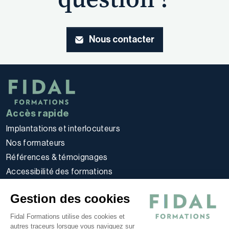
question ?
Nous contacter
Accès rapide
Implantations et interlocuteurs
Nos formateurs
Références & témoignages
Accessibilité des formations
Règlement intérieur stagiaires
Gestion des cookies
Politique d’utilisation des cookies
Politique de confidentialité
Fidal Formations utilise des cookies et
autres traceurs lorsque vous naviguez sur
Conditions générales