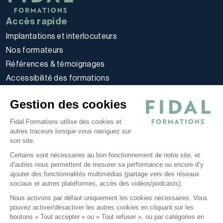
Accès rapide
Implantations et interlocuteurs
Nos formateurs
Références & témoignages
Accessibilité des formations
Règlement intérieur stagiaires
Gestion des cookies
Politique d’utilisation des cookies
Politique de confidentialité
Fidal Formations utilise des cookies et
autres traceurs lorsque vous naviguez sur
Conditions générales
son site.
Nos offres
Certains sont nécessaires au bon fonctionnement de notre site, et
E-learning
d’autres nous permettent de mesurer sa performance ou encore d’y
ajouter des fonctionnalités multimédias (partage vers des réseaux
Formations certifiantes
sociaux et autres plateformes, accès des vidéos/podcasts).
Formations inter-entreprises
Nous activons par défaut uniquement les cookies nécessaires. Vous
Formations intra-entreprises
pouvez activer/désactiver les autres cookies en cliquant sur les
Cycles d'actualité
boutons « Tout accepter » ou « Tout refuser », ou par catégories en