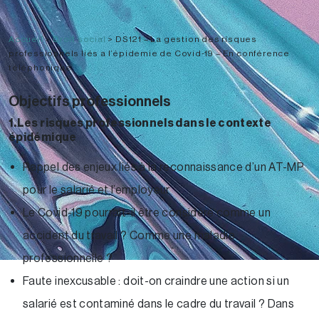
Accueil
>
Droit social
>
DS121 – La gestion des risques
professionnels liés a l’épidemie de Covid-19 – En conférence
téléphonique
Objectifs professionnels
1.Les risques professionnels dans le contexte
épidémique
Rappel des enjeux liés à la reconnaissance d’un AT-MP
pour le salarié et l’employeur
Le Covid-19 pourrait-il être considéré comme un
accident du travail ? Comme une maladie
professionnelle ?
Faute inexcusable : doit-on craindre une action si un
salarié est contaminé dans le cadre du travail ? Dans