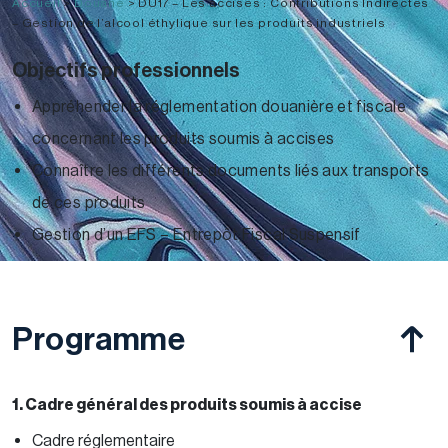
Accueil
>
Douane
>
DU17 – Les accises : Contributions Indirectes
– Gestion de l’alcool éthylique sur les produits industriels
Objectifs professionnels
Appréhender la réglementation douanière et fiscale
concernant les produits soumis à accises
Connaître les différents documents liés aux transports
de ces produits
Gestion d’un EFS – Entrepôt Fiscal Suspensif
Programme
1. Cadre général des produits soumis à accise
Cadre réglementaire