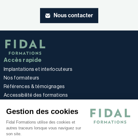
Nous contacter
Accès rapide
Implantations et interlocuteurs
Nos formateurs
Références & témoignages
Accessibilité des formations
Règlement intérieur stagiaires
Gestion des cookies
Politique d’utilisation des cookies
Politique de confidentialité
Fidal Formations utilise des cookies et
autres traceurs lorsque vous naviguez sur
Conditions générales
son site.
Nos offres