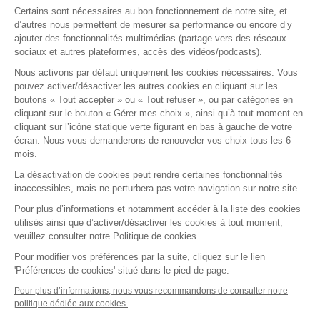
Certains sont nécessaires au bon fonctionnement de notre site, et
E-learning
d’autres nous permettent de mesurer sa performance ou encore d’y
ajouter des fonctionnalités multimédias (partage vers des réseaux
Formations certifiantes
sociaux et autres plateformes, accès des vidéos/podcasts).
Formations inter-entreprises
Nous activons par défaut uniquement les cookies nécessaires. Vous
Formations intra-entreprises
pouvez activer/désactiver les autres cookies en cliquant sur les
Cycles d'actualité
boutons « Tout accepter » ou « Tout refuser », ou par catégories en
cliquant sur le bouton « Gérer mes choix », ainsi qu’à tout moment en
Soyez alerté de nos nouvelles informations
cliquant sur l’icône statique verte figurant en bas à gauche de votre
écran. Nous vous demanderons de renouveler vos choix tous les 6
Suivez-nous sur Linkedin
mois.
La désactivation de cookies peut rendre certaines fonctionnalités
inaccessibles, mais ne perturbera pas votre navigation sur notre site.
Pour plus d’informations et notamment accéder à la liste des cookies
utilisés ainsi que d’activer/désactiver les cookies à tout moment,
veuillez consulter notre Politique de cookies.
2026 Tous droits réservés.
Fidal Formations par Lemon Interactive
Pour modifier vos préférences par la suite, cliquez sur le lien
'Préférences de cookies' situé dans le pied de page.
Gestion des cookies
Mentions légales
Pour plus d’informations, nous vous recommandons de consulter notre
politique dédiée aux cookies.
Accessibilité : partiellement conforme