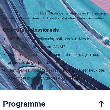
Accueil
>
Droit social
>
SS21 – Maîtriser la réforme de l’Instruction
des dossiers Accidents du Travail et Maladies Professionnelles
Objectifs professionnels
Maîtriser les nouvelles dispositions relatives à
l’instruction des dossiers AT/MP
Identifier les points de vigilance et mettre à jour ses
pratiques de gestion de dossiers
Identifier les impacts de la réforme du contentieux des
AT-MP sur la gestion de ses dossiers AT-MP
Programme