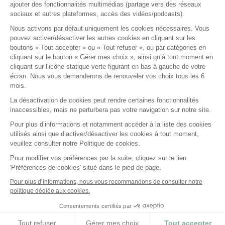
ajouter des fonctionnalités multimédias (partage vers des réseaux
Formations certifiantes
sociaux et autres plateformes, accès des vidéos/podcasts).
Formations inter-entreprises
Nous activons par défaut uniquement les cookies nécessaires. Vous
Formations intra-entreprises
pouvez activer/désactiver les autres cookies en cliquant sur les
Cycles d'actualité
boutons « Tout accepter » ou « Tout refuser », ou par catégories en
cliquant sur le bouton « Gérer mes choix », ainsi qu’à tout moment en
Soyez alerté de nos nouvelles informations
cliquant sur l’icône statique verte figurant en bas à gauche de votre
écran. Nous vous demanderons de renouveler vos choix tous les 6
Suivez-nous sur Linkedin
mois.
La désactivation de cookies peut rendre certaines fonctionnalités
inaccessibles, mais ne perturbera pas votre navigation sur notre site.
Pour plus d’informations et notamment accéder à la liste des cookies
utilisés ainsi que d’activer/désactiver les cookies à tout moment,
veuillez consulter notre Politique de cookies.
2026 Tous droits réservés.
Fidal Formations par Lemon Interactive
Pour modifier vos préférences par la suite, cliquez sur le lien
'Préférences de cookies' situé dans le pied de page.
Gestion des cookies
Mentions légales
Pour plus d’informations, nous vous recommandons de consulter notre
politique dédiée aux cookies.
Accessibilité : partiellement conforme
Consentements certifiés par
Tout refuser
Gérer mes choix
Tout accepter