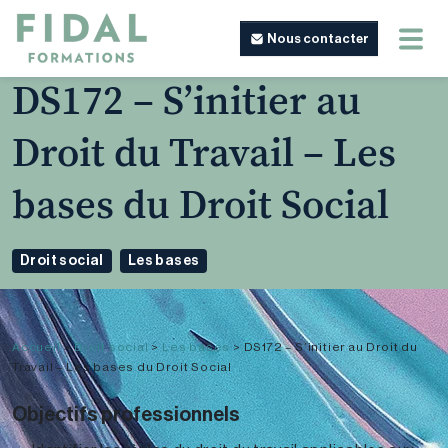
Nous contacter
DS172 – S’initier au
Droit du Travail – Les
bases du Droit Social
Droit social
Les bases
Accueil
>
Droit social
>
Les bases
>
DS172 – S’initier au Droit du
Travail – Les bases du Droit Social
Objectifs professionnels