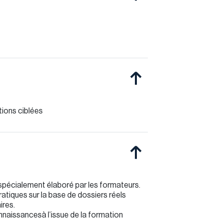
tions ciblées
spécialement élaboré par les formateurs.
atiques sur la base de dossiers réels
ires.
nnaissancesà l’issue de la formation