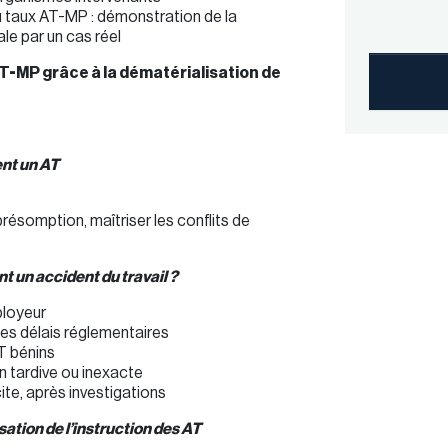
du taux AT-MP : démonstration de la
le par un cas réel
AT-MP grâce à la dématérialisation de
ent un AT
somption, maîtriser les conflits de
nt un accident du travail ?
ployeur
les délais réglementaires
T bénins
n tardive ou inexacte
ite, après investigations
tion de l’instruction des AT