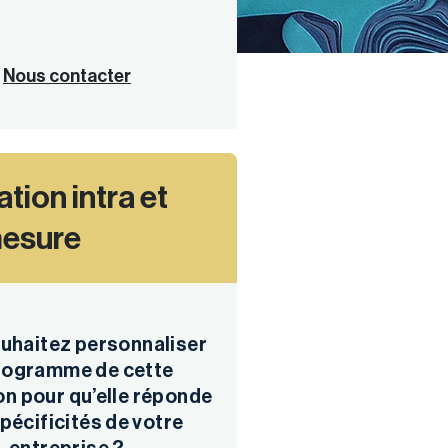
Nous contacter
tion intra et
mesure
uhaitez personnaliser
programme de cette
n pour qu’elle réponde
pécificités de votre