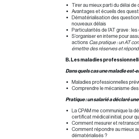
Tirer au mieux parti du délai de
Avantages et écueils des quest
Dématérialisation des question
nouveaux délais
Particularités de l’AT grave : le
S’organiser en interne pour assur
actions
Cas pratique : un AT con
émettre des réserves et répondr
B. Les maladies professionnel
Dans quels cas une maladie est-e
Maladies professionnelles prévu
Comprendre le mécanisme des 
Pratique : un salarié a déclaré u
La CPAM me communique la décl
certificat médical initial, pour qu
Comment mesurer et retranscrire
Comment répondre au mieux au
dématérialisés ?