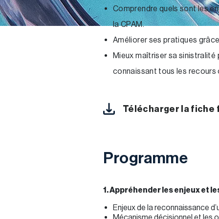
Comprendre quels sont les enj
la CPAM.
Améliorer ses pratiques grâce 
Mieux maîtriser sa sinistralit
connaissant tous les recours 
Télécharger la fiche
Programme
1. Appréhender les enjeux et l
Enjeux de la reconnaissance d’u
Mécanisme décisionnel et les 