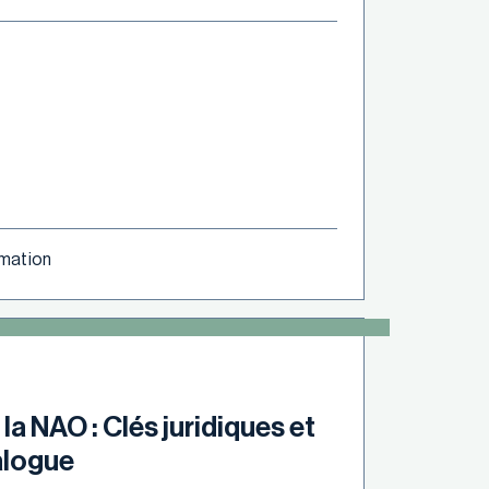
ormation
 la NAO : Clés juridiques et
alogue