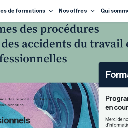
es de formations
Nos offres
Qui somme
mes des procédures
 des accidents du travail 
fessionnelles
Forma
Progra
mes des procédures d’instruction des
fessionnelles
en cour
sionnels
Merci de no
d’informati