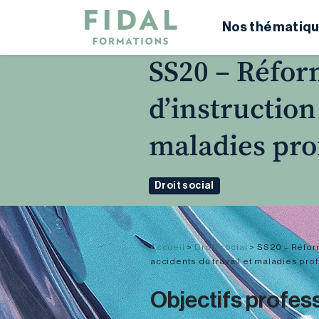
Nos thématiqu
SS20 – Réfor
d’instruction
maladies pro
Droit social
Accueil
>
Droit social
>
SS20 – Réfor
accidents du travail et maladies pro
Objectifs profes