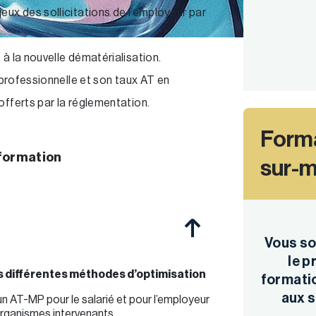
eux des sollicitations de l’employeur par
à la nouvelle dématérialisation.
é professionnelle et son taux AT en
offerts par la réglementation.
Forma
 formation
sur-
Vous so
le 
es différentes méthodes d’optimisation
formatio
aux s
n AT-MP pour le salarié et pour l’employeur
organismes intervenants