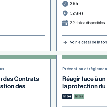
3.5 h
32 villes
32 dates disponibles
Voir le détail de la f
eux
Prévention et règlemen
in des Contrats
Réagir face à un
estion des
la protection du 
Inter
Intra