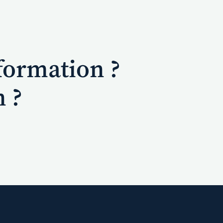
formation ?
n ?