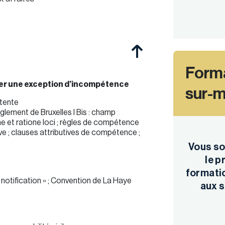
Forma
ever une exception d’incompétence
sur-
étente
glement de Bruxelles I Bis : champ
ae et ratione loci ; règles de compétence
ive ; clauses attributives de compétence ;
Vous so
le 
formatio
 notification » ; Convention de La Haye
aux s