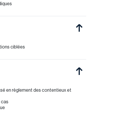
diques
tions ciblées
lisé en règlement des contentieux et
e cas
que