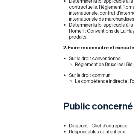
Déterminer la loi applicable à la
contractuelle. Règlement Rome 
internationale, contrat d’interm
internationale de marchandise
Déterminer la loi applicable à la
Rome II ; Conventions de La Haye
produits)
2. Faire reconnaître et exécut
Sur le droit conventionnel
Règlement de Bruxelles I Bis
Sur le droit commun
La compétence indirecte ; l’or
Public concerné
Dirigeant - Chef d'entreprise
Responsables contentieux