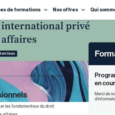
es de formations
Nos offres
Qui somme
 international privé
affaires
Forma
tentieux
Progra
es contentieux
>
CM19 – Droit international
en cour
sionnels
Merci de no
d’informati
iser les fondamentaux du droit
x affaires