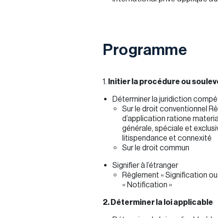
Programme
1.
Initier la procédure ou soul
Déterminer la juridiction comp
Sur le droit conventionnel Rè
d’application ratione materi
générale, spéciale et exclus
litispendance et connexité
Sur le droit commun
Signifier à l’étranger
Règlement « Signification ou
« Notification »
2. Déterminer la loi applicable