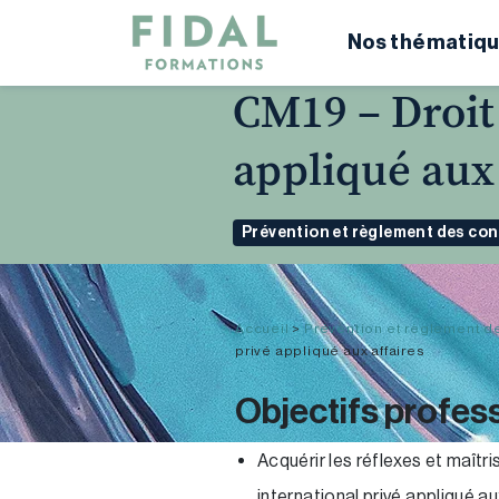
Nos thématiqu
CM19 – Droit
appliqué aux 
Prévention et règlement des con
Accueil
>
Prévention et règlement d
privé appliqué aux affaires
Objectifs profes
Acquérir les réflexes et maîtr
international privé appliqué au