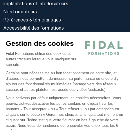
Implantations et interlocuteurs
Nos formateurs
Références & témoignages
Accessibilité des formations
Règlement intérieur stagiaires
Gestion des cookies
Politique d’utilisation des cookies
Politique de confidentialité
Fidal Formations utilise des cookies et
autres traceurs lorsque vous naviguez sur
Conditions générales
son site.
Nos offres
Certains sont nécessaires au bon fonctionnement de notre site, et
E-learning
d’autres nous permettent de mesurer sa performance ou encore d’y
ajouter des fonctionnalités multimédias (partage vers des réseaux
Formations certifiantes
sociaux et autres plateformes, accès des vidéos/podcasts).
Formations inter-entreprises
Nous activons par défaut uniquement les cookies nécessaires. Vous
Formations intra-entreprises
pouvez activer/désactiver les autres cookies en cliquant sur les
Cycles d'actualité
boutons « Tout accepter » ou « Tout refuser », ou par catégories en
cliquant sur le bouton « Gérer mes choix », ainsi qu’à tout moment en
Soyez alerté de nos nouvelles informations
cliquant sur l’icône statique verte figurant en bas à gauche de votre
écran. Nous vous demanderons de renouveler vos choix tous les 6
Suivez-nous sur Linkedin