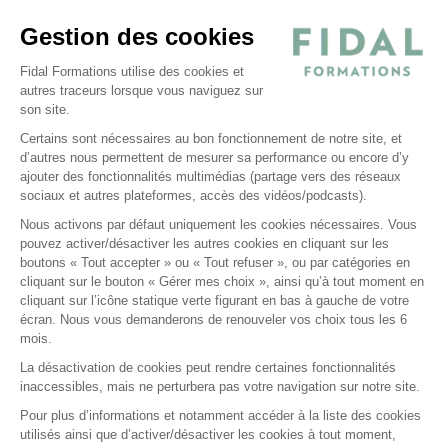
Règlement intérieur stagiaires
Gestion des cookies
Politique d’utilisation des cookies
Politique de confidentialité
Fidal Formations utilise des cookies et
autres traceurs lorsque vous naviguez sur
Conditions générales
son site.
Nos offres
Certains sont nécessaires au bon fonctionnement de notre site, et
E-learning
d’autres nous permettent de mesurer sa performance ou encore d’y
ajouter des fonctionnalités multimédias (partage vers des réseaux
Formations certifiantes
sociaux et autres plateformes, accès des vidéos/podcasts).
Formations inter-entreprises
Nous activons par défaut uniquement les cookies nécessaires. Vous
Formations intra-entreprises
pouvez activer/désactiver les autres cookies en cliquant sur les
Cycles d'actualité
boutons « Tout accepter » ou « Tout refuser », ou par catégories en
cliquant sur le bouton « Gérer mes choix », ainsi qu’à tout moment en
Soyez alerté de nos nouvelles informations
cliquant sur l’icône statique verte figurant en bas à gauche de votre
écran. Nous vous demanderons de renouveler vos choix tous les 6
Suivez-nous sur Linkedin
mois.
La désactivation de cookies peut rendre certaines fonctionnalités
inaccessibles, mais ne perturbera pas votre navigation sur notre site.
Pour plus d’informations et notamment accéder à la liste des cookies
utilisés ainsi que d’activer/désactiver les cookies à tout moment,