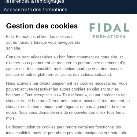
Références & témoignages
Accessibilité des formations
Règlement intérieur stagiaires
Gestion des cookies
Politique d’utilisation des cookies
Politique de confidentialité
Fidal Formations utilise des cookies et
autres traceurs lorsque vous naviguez sur
Conditions générales
son site.
Nos offres
Certains sont nécessaires au bon fonctionnement de notre site, et
E-learning
d’autres nous permettent de mesurer sa performance ou encore d’y
ajouter des fonctionnalités multimédias (partage vers des réseaux
Formations certifiantes
sociaux et autres plateformes, accès des vidéos/podcasts).
Formations inter-entreprises
Nous activons par défaut uniquement les cookies nécessaires. Vous
Formations intra-entreprises
pouvez activer/désactiver les autres cookies en cliquant sur les
Cycles d'actualité
boutons « Tout accepter » ou « Tout refuser », ou par catégories en
cliquant sur le bouton « Gérer mes choix », ainsi qu’à tout moment en
Soyez alerté de nos nouvelles informations
cliquant sur l’icône statique verte figurant en bas à gauche de votre
écran. Nous vous demanderons de renouveler vos choix tous les 6
Suivez-nous sur Linkedin
mois.
La désactivation de cookies peut rendre certaines fonctionnalités
inaccessibles, mais ne perturbera pas votre navigation sur notre site.