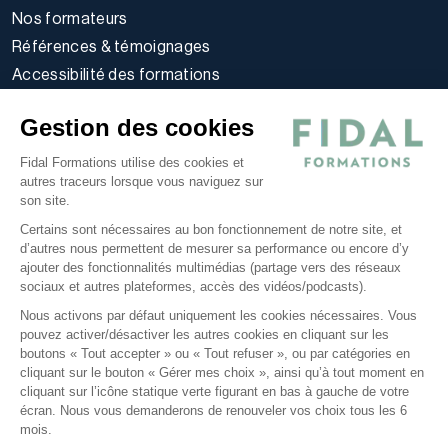
Nos formateurs
Références & témoignages
Accessibilité des formations
Règlement intérieur stagiaires
Gestion des cookies
Politique d’utilisation des cookies
Politique de confidentialité
Fidal Formations utilise des cookies et
autres traceurs lorsque vous naviguez sur
Conditions générales
son site.
Nos offres
Certains sont nécessaires au bon fonctionnement de notre site, et
E-learning
d’autres nous permettent de mesurer sa performance ou encore d’y
ajouter des fonctionnalités multimédias (partage vers des réseaux
Formations certifiantes
sociaux et autres plateformes, accès des vidéos/podcasts).
Formations inter-entreprises
Nous activons par défaut uniquement les cookies nécessaires. Vous
Formations intra-entreprises
pouvez activer/désactiver les autres cookies en cliquant sur les
Cycles d'actualité
boutons « Tout accepter » ou « Tout refuser », ou par catégories en
cliquant sur le bouton « Gérer mes choix », ainsi qu’à tout moment en
Soyez alerté de nos nouvelles informations
cliquant sur l’icône statique verte figurant en bas à gauche de votre
écran. Nous vous demanderons de renouveler vos choix tous les 6
Suivez-nous sur Linkedin
mois.