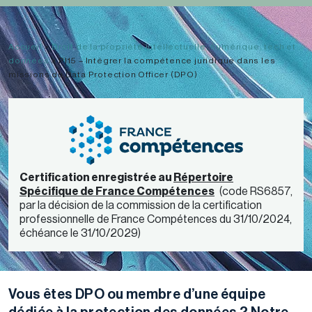
Accueil
>
Droit de la propriété intellectuelle, numérique, tech et
données
>
PI15 – Intégrer la compétence juridique dans les
missions du Data Protection Officer (DPO)
Certification enregistrée au
Répertoire
Spécifique de France Compétences
(code RS6857,
par la décision de la commission de la certification
professionnelle de France Compétences du 31/10/2024,
échéance le 31/10/2029)
Vous êtes DPO ou membre d’une équipe