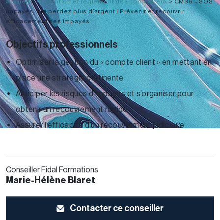
Accueil
>
Prévention et règlement des contentieux
>
CM35 – SOS
impayés : Ne perdez plus d’argent ! Prévenir et recouvrir
efficacement ses impayés
Objectifs professionnels
Optimiser la gestion du « compte client » en mettant en
place une stratégie pertinente
Anticiper les risques d’impayés et s’organiser pour
obtenir un recouvrement rapide
Assurer l’efficacité d’un recouvrement judiciaire
Conseiller Fidal Formations
Marie-Hélène Blaret
Contacter ce conseiller