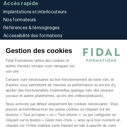
Accès rapide
Implantations et interlocuteurs
Nos formateurs
Références & témoignages
Accessibilité des formations
Règlement intérieur stagiaires
Gestion des cookies
Politique d’utilisation des cookies
Politique de confidentialité
Fidal Formations utilise des cookies et
autres traceurs lorsque vous naviguez sur
Conditions générales
son site.
Nos offres
Certains sont nécessaires au bon fonctionnement de notre site, et
E-learning
d’autres nous permettent de mesurer sa performance ou encore d’y
ajouter des fonctionnalités multimédias (partage vers des réseaux
Formations certifiantes
sociaux et autres plateformes, accès des vidéos/podcasts).
Formations inter-entreprises
Nous activons par défaut uniquement les cookies nécessaires. Vous
Formations intra-entreprises
pouvez activer/désactiver les autres cookies en cliquant sur les
Cycles d'actualité
boutons « Tout accepter » ou « Tout refuser », ou par catégories en
cliquant sur le bouton « Gérer mes choix », ainsi qu’à tout moment en
Soyez alerté de nos nouvelles informations
cliquant sur l’icône statique verte figurant en bas à gauche de votre