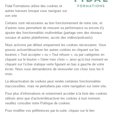
Politique de confidentialité
Fidal Formations utilise des cookies et
autres traceurs lorsque vous naviguez sur
Conditions générales
son site.
Nos offres
Certains sont nécessaires au bon fonctionnement de notre site, et
E-learning
d’autres nous permettent de mesurer sa performance ou encore d’y
ajouter des fonctionnalités multimédias (partage vers des réseaux
Formations certifiantes
sociaux et autres plateformes, accès des vidéos/podcasts).
Formations inter-entreprises
Nous activons par défaut uniquement les cookies nécessaires. Vous
Formations intra-entreprises
pouvez activer/désactiver les autres cookies en cliquant sur les
Cycles d'actualité
boutons « Tout accepter » ou « Tout refuser », ou par catégories en
cliquant sur le bouton « Gérer mes choix », ainsi qu’à tout moment en
Soyez alerté de nos nouvelles informations
cliquant sur l’icône statique verte figurant en bas à gauche de votre
écran. Nous vous demanderons de renouveler vos choix tous les 6
Suivez-nous sur Linkedin
mois.
La désactivation de cookies peut rendre certaines fonctionnalités
inaccessibles, mais ne perturbera pas votre navigation sur notre site.
Pour plus d’informations et notamment accéder à la liste des cookies
utilisés ainsi que d’activer/désactiver les cookies à tout moment,
veuillez consulter notre Politique de cookies.
2026 Tous droits réservés.
Fidal Formations par Lemon Interactive
Pour modifier vos préférences par la suite, cliquez sur le lien