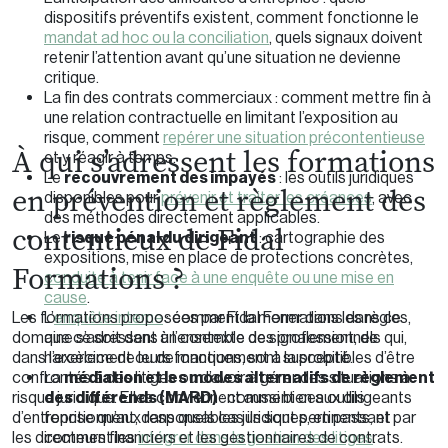
dispositifs préventifs existent, comment fonctionne le
mandat ad hoc ou la conciliation
, quels signaux doivent
retenir l’attention avant qu’une situation ne devienne
critique.
La fin des contrats commerciaux : comment mettre fin à
une relation contractuelle en limitant l’exposition au
risque, comment
repérer une situation précontentieuse
À qui s’adressent les formations
et y réagir à temps.
Le
recouvrement des impayés
: les outils juridiques
en prévention et règlement des
disponibles pour
prévenir et traiter les créances
, avec
des méthodes directement applicables.
contentieux de Fidal
Le
risque pénal du dirigeant
: cartographie des
expositions, mise en place de protections concrètes,
Formations ?
conduite à tenir face à une enquête ou une mise en
cause
.
Les formations proposées par Fidal Formations dans ce
L’
enquête interne
: comment la mener dans les règles,
domaine s’adressent à l’ensemble des professionnels qui,
que ce soit dans un contexte de signalement, de
dans l’exercice de leurs fonctions, sont susceptibles d’être
harcèlement ou de manquement à la probité.
confrontés à des litiges ou d’avoir à gérer des situations à
La
médiation et les modes alternatifs de règlement
risque juridique. Elles conviennent aussi bien aux dirigeants
des différends (MARD)
: comment ces outils
d’entreprise qu’aux responsables juridiques, en passant par
fonctionnent, dans quels cas ils sont pertinents, et
les directeurs financiers et les gestionnaires de contrats.
comment les
intégrer dans la gestion des litiges
.