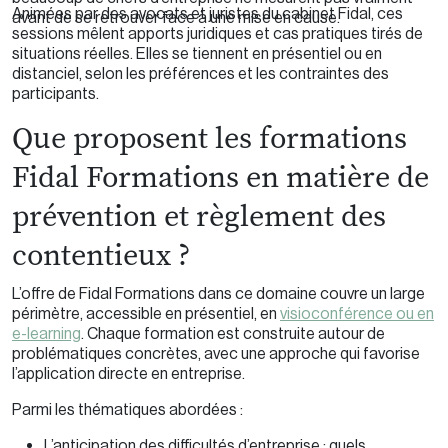
Animées par des avocats et juristes du cabinet Fidal, ces
avant de se retrouver face à une mise en cause.
sessions mêlent apports juridiques et cas pratiques tirés de
situations réelles. Elles se tiennent en présentiel ou en
distanciel, selon les préférences et les contraintes des
participants.
Que proposent les formations
Fidal Formations en matière de
prévention et règlement des
contentieux ?
L’offre de Fidal Formations dans ce domaine couvre un large
périmètre, accessible en présentiel, en
visioconférence ou en
e-learning
. Chaque formation est construite autour de
problématiques concrètes, avec une approche qui favorise
l’application directe en entreprise.
Parmi les thématiques abordées :
L’anticipation des difficultés d’entreprise : quels