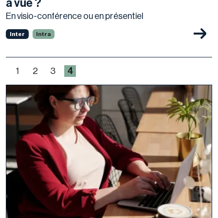
à vue ?
En visio-conférence ou en présentiel
Inter
Intra
4
1
2
3